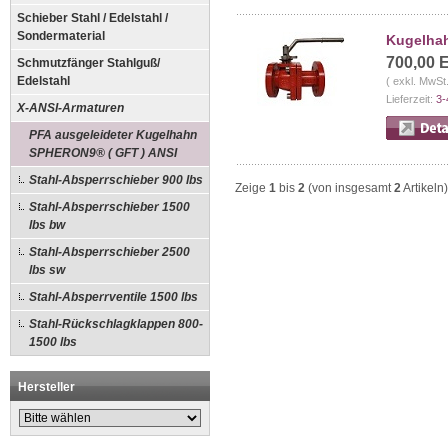
Schieber Stahl / Edelstahl /
Sondermaterial
Kugelhah
700,00 
Schmutzfänger Stahlguß/
Edelstahl
( exkl. MwSt
Lieferzeit:
3-
X-ANSI-Armaturen
PFA ausgeleideter Kugelhahn
SPHERON9® ( GFT ) ANSI
Stahl-Absperrschieber 900 lbs
Zeige
1
bis
2
(von insgesamt
2
Artikeln)
Stahl-Absperrschieber 1500
lbs bw
Stahl-Absperrschieber 2500
lbs sw
Stahl-Absperrventile 1500 lbs
Stahl-Rückschlagklappen 800-
1500 lbs
Hersteller