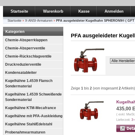
Startseite
Warenkorb
Kasse
Anmelden
Startseite
»
X-ANSI-Armaturen
»
PFA ausgeleideter Kugelhahn SPHERON9® ( GFT 
Kategorien
PFA ausgeleideter Kuge
Chemie-Absperrklappen
Chemie-Absperrventile
Chemie-Rückschlagventile
Druckreduzierventile
Kondensatableiter
Kugelhähne 1.4539 Flansch
Sondermaterial
Zeige
1
bis
2
(von insgesamt
2
Artikeln)
Kugelhähne 1.4539 Schweißende
Sondermaterial
Kugelhah
Kugelhähne KTM-Mecafrance
435,00 
( exkl. MwSt
Kugelhähne mit PFA-Auskleidung
Lieferzeit:
3-
Kugelhähne Stahl/Edelstahl
Probenahmearmaturen