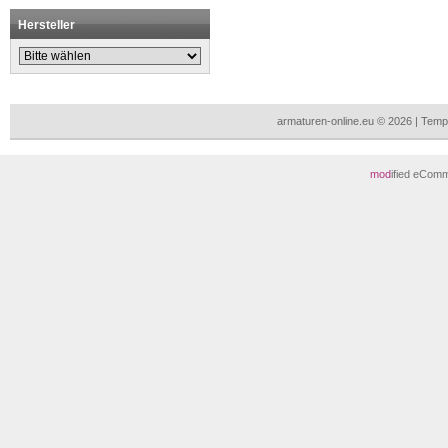
Hersteller
armaturen-online.eu © 2026 | Tem
mod
ified eCom