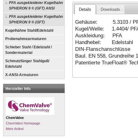
PFA ausgekleideter Kugelhahn
SPHERON 9 ® (GFT) ANSI
Details
Downloads
PFA ausgekleideter Kugelhahn
Gehäuse: 5.3103 / P
SPHERON 9 ® (GFT)
Kugel/Welle: 1.4404/ PF
Kugelhähne Stahl/Edelstahl
Auskleidung: PFA
Probenahmearmaturen
Handhebel: Edelstahl
Schieber Stahl / Edelstahl /
DIN-Flanschanschlüsse
Sondermaterial
Baul. EN 558, Grundreihe 
Schmutzfänger Stahlguß/
Patentierte TrueFloat® Tec
Edelstahl
X-ANSI-Armaturen
Hersteller Info
ChemValve
ChemValve Homepage
Mehr Artikel