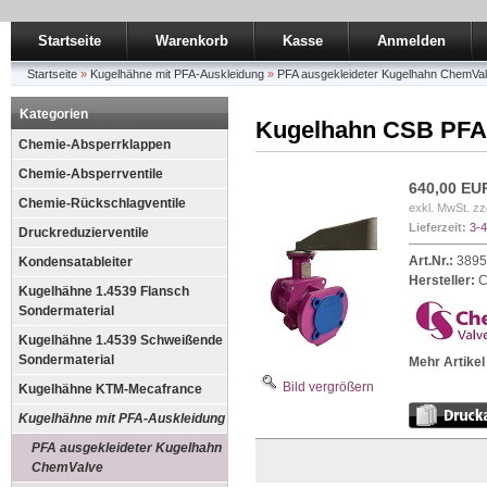
Startseite
Warenkorb
Kasse
Anmelden
Startseite
»
Kugelhähne mit PFA-Auskleidung
»
PFA ausgekleideter Kugelhahn ChemVa
Kategorien
Kugelhahn CSB PFA-
Chemie-Absperrklappen
Chemie-Absperrventile
640,00 EU
Chemie-Rückschlagventile
exkl. MwSt. zz
Lieferzeit:
3-
Druckreduzierventile
Art.Nr.:
3895
Kondensatableiter
Hersteller:
C
Kugelhähne 1.4539 Flansch
Sondermaterial
Kugelhähne 1.4539 Schweißende
Sondermaterial
Mehr Artikel
Bild vergrößern
Kugelhähne KTM-Mecafrance
Kugelhähne mit PFA-Auskleidung
PFA ausgekleideter Kugelhahn
ChemValve